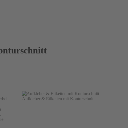
onturschnitt
rbei
Aufkleber & Etiketten mit Konturschnitt
n
.
ie.