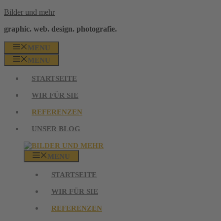
Zum
Bilder und mehr
Inhalt
graphic. web. design. photografie.
springen
MENU
MENU
STARTSEITE
WIR FÜR SIE
REFERENZEN
UNSER BLOG
MENU
STARTSEITE
WIR FÜR SIE
REFERENZEN