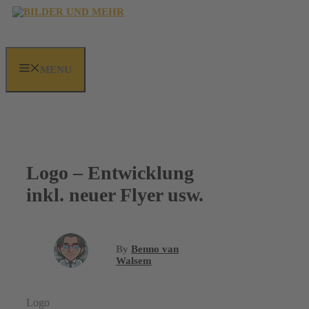
Zum
Inhalt
springen
MENU
Logo – Entwicklung
inkl. neuer Flyer usw.
By
Benno van
Walsem
Logo