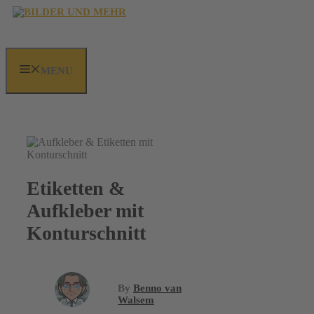
Zum
Inhalt
springen
MENU
Etiketten &
Aufkleber mit
Konturschnitt
By
Benno van
Walsem