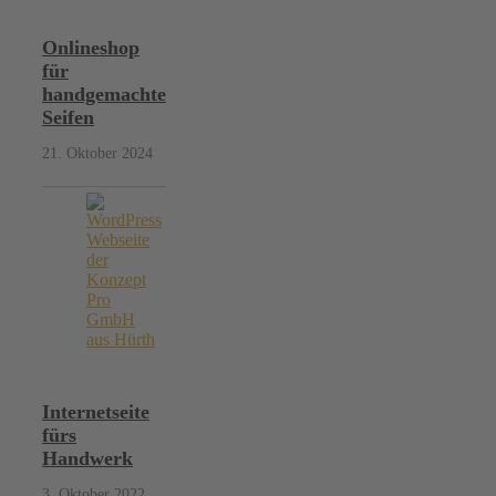
Onlineshop
für
handgemachte
Seifen
21. Oktober 2024
Internetseite
fürs
Handwerk
3. Oktober 2022